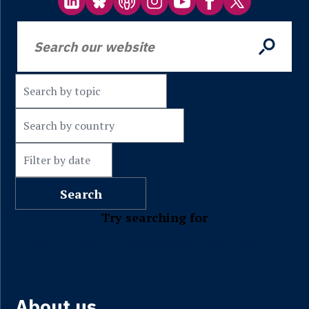
Try searching for
Misinformation
Subscriptions
Fact-checking
Leadership
About us