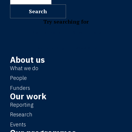
Try searching for
Misinformation
Subscriptions
Fact-checking
Leadership
About us
What we do
People
Funders
Our work
Reporting
Research
Events