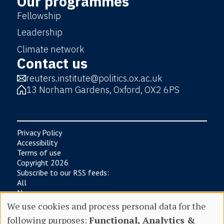
Our programmes
Fellowship
Leadership
Climate network
Contact us
reuters.institute@politics.ox.ac.uk
13 Norham Gardens, Oxford, OX2 6PS
Privacy Policy
Accessibility
Terms of use
Copyright 2026
Subscribe to our RSS feeds:
All
News
Research
We use cookies and process personal data for the
Digital News Report
following purposes:
Functional, Analytics &